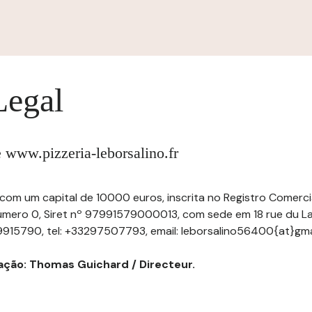
Legal
te www.pizzeria-leborsalino.fr
, com um capital de 10000 euros, inscrita no Registro Comerc
úmero 0, Siret nº 97991579000013, com sede em 18 rue du L
9915790, tel: +33297507793, email: leborsalino56400{at}gma
ação: Thomas Guichard / Directeur.