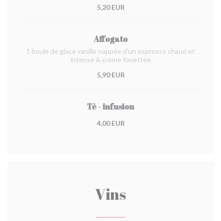
5,20 EUR
Affogato
1 boule de glace vanille nappée d'un espresso chaud et
intense & crème fouettée
5,90 EUR
Tè - infusion
4,00 EUR
Vins