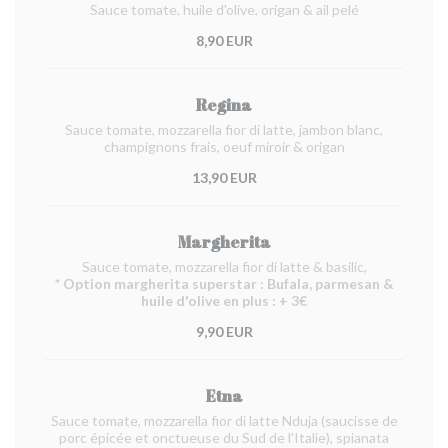
Sauce tomate, huile d'olive, origan & ail pelé
8,90 EUR
Regina
Sauce tomate, mozzarella fior di latte, jambon blanc,
champignons frais, oeuf miroir & origan
13,90 EUR
Margherita
Sauce tomate, mozzarella fior di latte & basilic,
* Option margherita superstar : Bufala, parmesan &
huile d'olive en plus : + 3€
9,90 EUR
Etna
Sauce tomate, mozzarella fior di latte Nduja (saucisse de
porc épicée et onctueuse du Sud de l'Italie), spianata