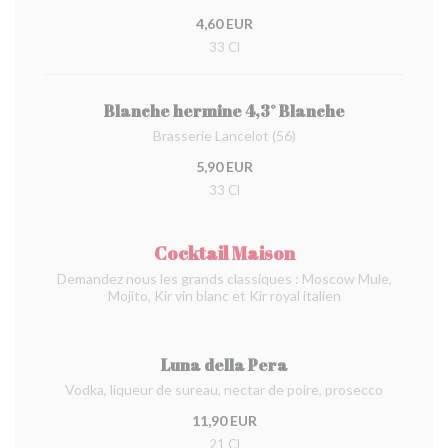
4,60 EUR
33 Cl
Blanche hermine 4,3° Blanche
Brasserie Lancelot (56)
5,90 EUR
33 Cl
Cocktail Maison
Demandez nous les grands classiques : Moscow Mule,
Mojito, Kir vin blanc et Kir royal italien
Luna della Pera
Vodka, liqueur de sureau, nectar de poire, prosecco
11,90 EUR
21 Cl