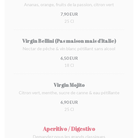
Ananas, orange, fruits de la passion, citron vert
7,90 EUR
25 Cl
Virgin Bellini (Pas maison mais d'Italie)
Nectar de pêche & vin blanc pétillant sans alcool
6,50 EUR
18 Cl
Virgin Mojito
Citron vert, menthe, sucre de canne & eau pétillante
6,90 EUR
25 Cl
Aperitivo / Digestivo
Demandez nous les grands classiques