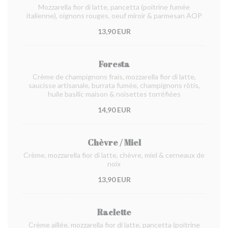
Mozzarella fior di latte, pancetta (poitrine fumée
italienne), oignons rouges, oeuf miroir & parmesan AOP
13,90 EUR
Foresta
Crème de champignons frais, mozzarella fior di latte,
saucisse artisanale, burrata fumée, champignons rôtis,
huile basilic maison & noisettes torréfiées
14,90 EUR
Chèvre / Miel
Crème, mozzarella fior di latte, chèvre, miel & cerneaux de
noix
13,90 EUR
Raclette
Crème aillée, mozzarella fior di latte, pancetta (poitrine