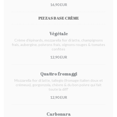
16,90 EUR
PIZZAS BASE CRÈME
Végétale
Crème d'épinards, mozzarella fior di latte, champignons
frais, aubergine, poivrons frais, oignons rouges & tomates
confites
12,90 EUR
Quattro fromaggi
Mozzarella fior di latte, tallegio (fromage italien doux et
crémeux), gorgonzola, chèvre & du bon poivre qui fait
toute la diff'
12,90 EUR
Carbonara