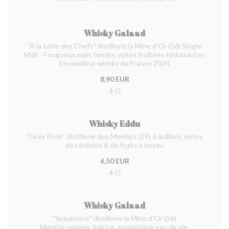
Whisky Galaad
"A la table des Chefs" distillerie la Mine d'Or (56) Single
Malt - Fougueux mais tendre, notes fruitées séduisantes
Elu meilleur whisky de France 2024
8,90 EUR
4 Cl
Whisky Eddu
"Grey Rock" distillerie des Menhirs (29), Equilibré, notes
de céréales & de fruits à noyau
6,50 EUR
4 Cl
Whisky Galaad
"Speakeasy" distillerie la Mine d'Or (56)
Menthe poivrée fraîche, aromatique eau de vie,