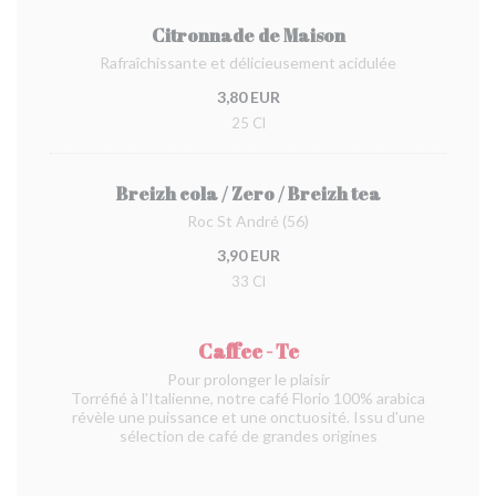
Citronnade de Maison
Rafraîchissante et délicieusement acidulée
3,80 EUR
25 Cl
Breizh cola / Zero / Breizh tea
Roc St André (56)
3,90 EUR
33 Cl
Caffee - Te
Pour prolonger le plaisir
Torréfié à l'Italienne, notre café Florio 100% arabica
révèle une puissance et une onctuosité. Issu d'une
sélection de café de grandes origines