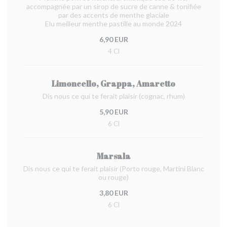
accompagnée par un sirop de sucre de canne & tonifiée
par des accents de menthe glaciale
Elu meilleur menthe pastille au monde 2024
6,90 EUR
4 Cl
Limoncello, Grappa, Amaretto
Dis nous ce qui te ferait plaisir (cognac, rhum)
5,90 EUR
6 Cl
Marsala
Dis nous ce qui te ferait plaisir (Porto rouge, Martini Blanc
ou rouge)
3,80 EUR
6 Cl