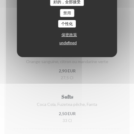
1,50 EUR
好的，全部接受
禁用
Boissons
个性化
News Sélection de vins blancs, rosés et rouges à
emporter : Nous consulter
保密政策
undefined
Limonade de Sicile
Orange sanguine, citron ou mandarine verte
2,90 EUR
27,5 Cl
Softs
Coca Cola, Fuzetea pêche, Fanta
2,50 EUR
33 Cl