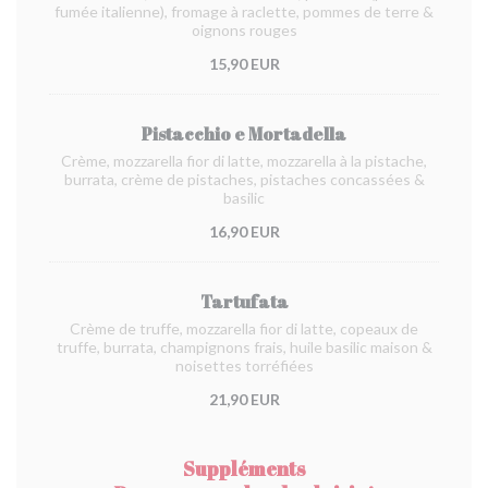
fumée italienne), fromage à raclette, pommes de terre &
oignons rouges
15,90 EUR
Pistacchio e Mortadella
Crème, mozzarella fior di latte, mozzarella à la pistache,
burrata, crème de pistaches, pistaches concassées &
basilic
16,90 EUR
Tartufata
Crème de truffe, mozzarella fior di latte, copeaux de
truffe, burrata, champignons frais, huile basilic maison &
noisettes torréfiées
21,90 EUR
Suppléments