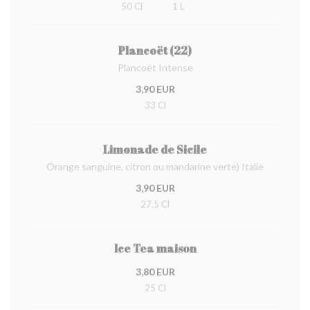
50 Cl
1 L
Plancoët (22)
Plancoët Intense
3,90 EUR
33 Cl
Limonade de Sicile
Orange sanguine, citron ou mandarine verte) Italie
3,90 EUR
27,5 Cl
Ice Tea maison
3,80 EUR
25 Cl