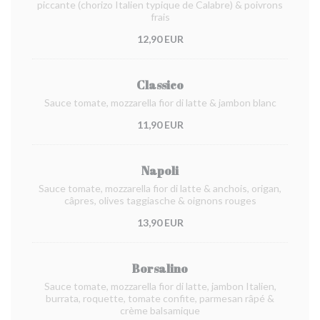
piccante (chorizo Italien typique de Calabre) & poivrons
frais
12,90 EUR
Classico
Sauce tomate, mozzarella fior di latte & jambon blanc
11,90 EUR
Napoli
Sauce tomate, mozzarella fior di latte & anchois, origan,
câpres, olives taggiasche & oignons rouges
13,90 EUR
Borsalino
Sauce tomate, mozzarella fior di latte, jambon Italien,
burrata, roquette, tomate confite, parmesan râpé &
crème balsamique