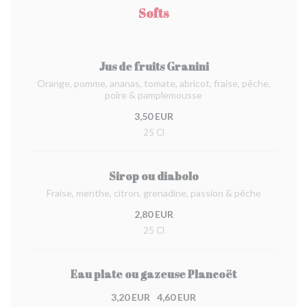
Softs
Jus de fruits Granini
Orange, pomme, ananas, tomate, abricot, fraise, pêche,
poire & pamplemousse
3,50 EUR
25 Cl
Sirop ou diabolo
Fraise, menthe, citron, grenadine, passion & pêche
2,80 EUR
25 Cl
Eau plate ou gazeuse Plancoët
3,20 EUR
4,60 EUR