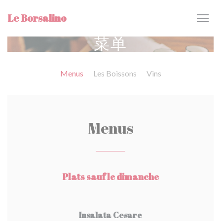
Cookie管理面板
Le Borsalino
菜单
Menus
Les Boissons
Vins
Menus
Plats sauf le dimanche
Insalata Cesare