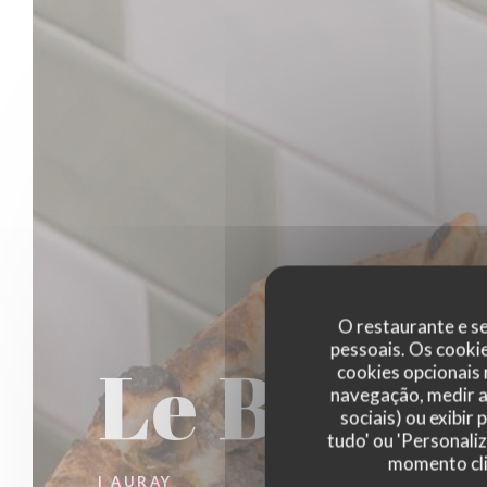
O restaurante e se
pessoais. Os cooki
Le Borsa
cookies opcionais
navegação, medir a 
sociais) ou exibir
tudo' ou 'Personali
momento cli
|
AURAY